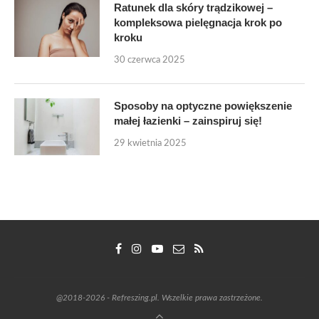
Ratunek dla skóry trądzikowej –
kompleksowa pielęgnacja krok po
kroku
30 czerwca 2025
Sposoby na optyczne powiększenie
małej łazienki – zainspiruj się!
29 kwietnia 2025
@2018-2026 - Refreszing.pl. Wszelkie prawa zastrzeżone.