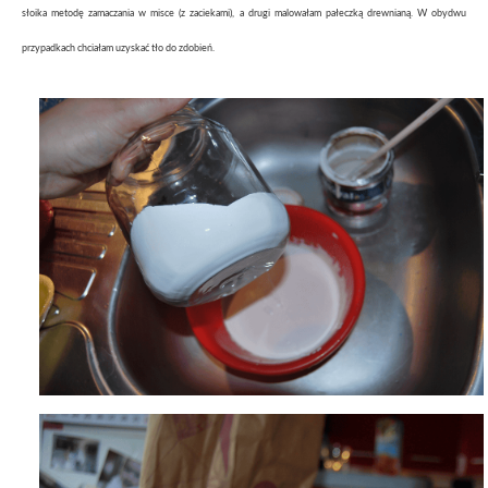
słoika metodę zamaczania w misce (z zaciekami), a drugi
malowałam
pałeczką drewnianą. W obydwu
przypadkach chciałam uzyskać tło do zdobień.