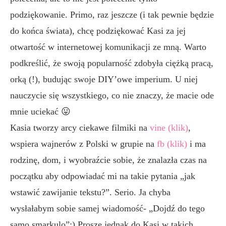
podziękowanie. Primo, raz jeszcze (i tak pewnie będzie
do końca świata), chcę podziękować Kasi za jej
otwartość w internetowej komunikacji ze mną. Warto
podkreślić, że swoją popularność zdobyła ciężką pracą,
orką (!), budując swoje DIY’owe imperium. U niej
nauczycie się wszystkiego, co nie znaczy, że macie ode
mnie uciekać 😛
Kasia tworzy arcy ciekawe filmiki na
vine (klik)
,
wspiera wajnerów z Polski w grupie na
fb (klik)
i ma
rodzinę, dom, i wyobraźcie sobie, że znalazła czas na
początku aby odpowiadać mi na takie pytania „jak
wstawić zawijanie tekstu?”. Serio. Ja chyba
wysłałabym sobie samej wiadomość- „Dojdź do tego
samo smarkulo”:) Proszę jednak do Kasi w takich