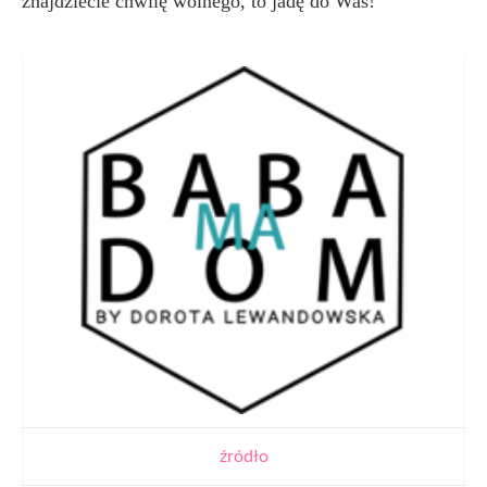
znajdziecie chwilę wolnego, to jadę do Was!
źródło