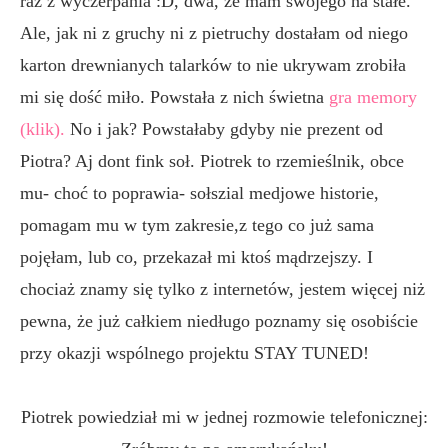
raz z wyczerpania :D, dwa, że mam swojego na stałe.
Ale, jak ni z gruchy ni z pietruchy dostałam od niego
karton drewnianych talarków to nie ukrywam zrobiła
mi się dość miło. Powstała z nich świetna
gra memory
(klik).
No i jak? Powstałaby gdyby nie prezent od
Piotra? Aj dont fink soł. Piotrek to rzemieślnik, obce
mu- choć to poprawia- sołszial medjowe historie,
pomagam mu w tym zakresie,z tego co już sama
pojęłam, lub co, przekazał mi ktoś mądrzejszy. I
chociaż znamy się tylko z internetów, jestem więcej niż
pewna, że już całkiem niedługo poznamy się osobiście
przy okazji wspólnego projektu STAY TUNED!
Piotrek powiedział mi w jednej rozmowie telefonicznej: