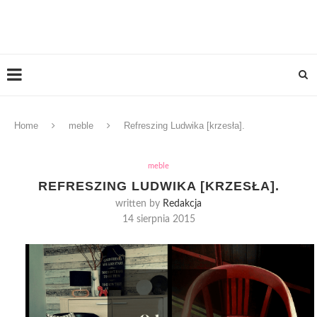
Home
meble
Refreszing Ludwika [krzesła].
meble
REFRESZING LUDWIKA [KRZESŁA].
written by
Redakcja
14 sierpnia 2015