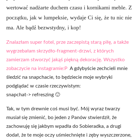
wertować nadżarte duchem czasu i kornikami meble. Z
początku, jak w lumpeksie, wydaje Ci się, że tu nic nie
ma. Ale bądź bezwstydny, i kop!
Znalazłam super fotel, prze zaczepistą starą piłę, a także
wygrzebałam skrzydło-fragment-drzwi, z których
zamierzam stworzyć jakąś piękną dekorację. Wszystko
zobaczycie na instagramie:P
A gdybyście zechcieli mnie
śledzić na snapchacie, to będziecie moje wybryki
podglądać w czasie rzeczywistym:
snapchat-> refreszing 🙂
Tak, w tym drewnie coś musi być. Mój wyraz twarzy
musiał się zmienić, bo jeden z Panów stwierdził, że
zachowuję się jakbym wpadła do Sobieradka, a drugi
dodał, że te moje oczy uśmiechnięte i zęby wyszczerzone,