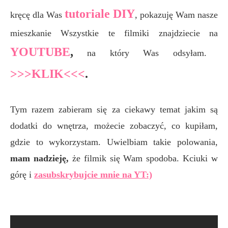
tutoriale DIY
kręcę dla Was
, pokazuję Wam nasze
mieszkanie Wszystkie te filmiki znajdziecie na
YOUTUBE
,
na który Was odsyłam.
>>>KLIK<<<
.
Tym razem zabieram się za ciekawy temat jakim są
dodatki do wnętrza, możecie zobaczyć, co kupiłam,
gdzie to wykorzystam. Uwielbiam takie polowania,
mam nadzieję,
że filmik się Wam spodoba. Kciuki w
górę i
zasubskrybujcie mnie na YT:)