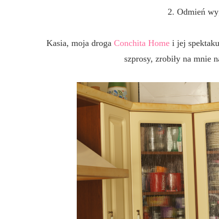
2. Odmień wyg
Kasia, moja droga
Conchita Home
i jej spektak
szprosy, zrobiły na mnie n