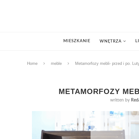
MIESZKANIE
L
WNĘTRZA
Home
meble
Metamorfozy mebli- przed i po. Luty
METAMORFOZY MEBLI
written by
Red