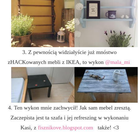
3. Z pewnością widziałyście już mnóstwo
zHACKowanych mebli z IKEA, to wykon
@mala_mi
4. Ten wykon mnie zachwycił! Jak sam mebel zresztą.
Zaczepista jest ta szafa i jej refreszing w wykonaniu
Kasi, z
fisznikove.blogspot.com
także! <3