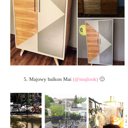
5. Majowy balkon Mai
(@majlook)
🙂