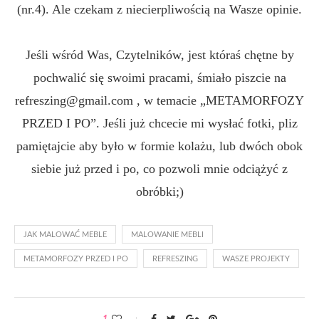
(nr.4). Ale czekam z niecierpliwością na Wasze opinie.
Jeśli wśród Was, Czytelników, jest któraś chętne by
pochwalić się swoimi pracami, śmiało piszcie na
refreszing@gmail.com
, w temacie „METAMORFOZY
PRZED I PO”. Jeśli już chcecie mi wysłać fotki, pliz
pamiętajcie aby było w formie kolażu, lub dwóch obok
siebie już przed i po, co pozwoli mnie odciążyć z
obróbki;)
JAK MALOWAĆ MEBLE
MALOWANIE MEBLI
METAMORFOZY PRZED I PO
REFRESZING
WASZE PROJEKTY