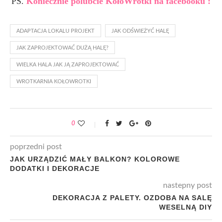
PS.
Koniecznie polubcie KołoWrotki na facebooku :
ADAPTACJA LOKALU PROJEKT
JAK ODŚWIEŻYĆ HALĘ
JAK ZAPROJEKTOWAĆ DUŻĄ HALĘ?
WIELKA HALA JAK JĄ ZAPROJEKTOWAĆ
WROTKARNIA KOŁOWROTKI
0
poprzedni post
JAK URZĄDZIĆ MAŁY BALKON? KOLOROWE
DODATKI I DEKORACJE
nastepny post
DEKORACJA Z PALETY. OZDOBA NA SALĘ
WESELNĄ DIY