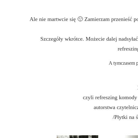
Ale nie martwcie się 🙂 Zamierzam przenieść
Szczegóły wkrótce. Możecie dalej nadsyła
refresz
A tymczasem p
czyli refreszing komody
autorstwa czytelni
/Płytki na