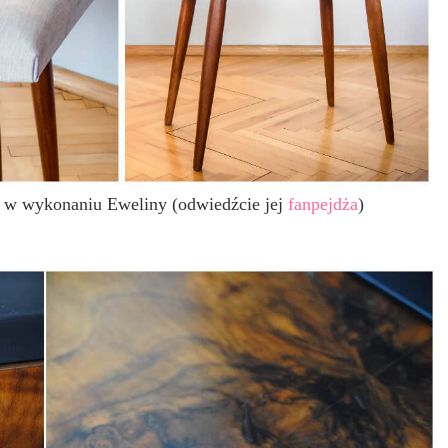
dy w wykonaniu Eweliny (odwiedźcie jej
fanpejdża
)