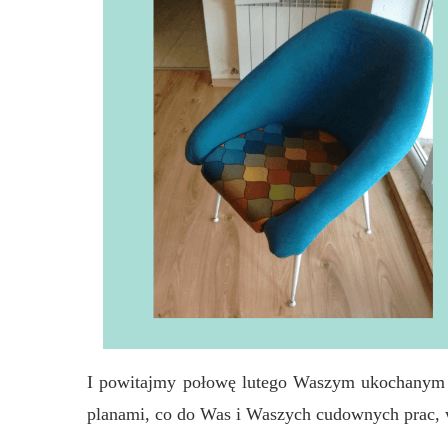
I powitajmy połowę lutego Waszym ukochany
planami, co do Was i Waszych cudownych prac, w t