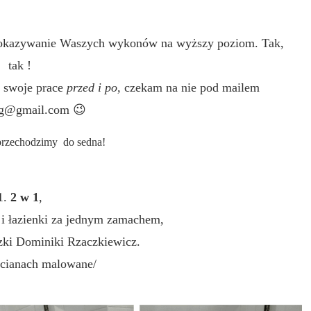
 pokazywanie Waszych wykonów na wyższy poziom. Tak,
tak !
ć swoje prace
przed i po,
czekam na nie pod mailem
ing@gmail.com
😉
rzechodzimy do sedna!
1.
2 w 1
,
 i łazienki za jednym zamachem,
czki Dominiki Rzaczkiewicz.
 ścianach malowane/