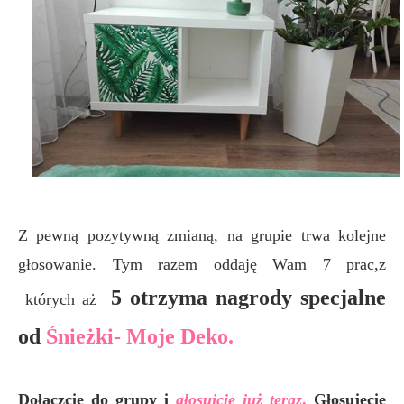
Z pewną pozytywną zmianą, na grupie trwa kolejne
głosowanie. Tym razem oddaję Wam 7 prac,z
5 otrzyma nagrody specjalne
których
aż
od
Śnieżki- Moje Deko.
Dołączcie do grupy i
głosujcie już teraz
.
Głosujecie