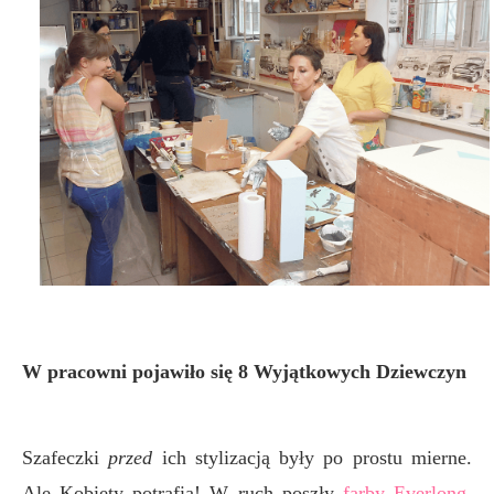
W pracowni pojawiło się 8 Wyjątkowych Dziewczyn
Szafeczki
przed
ich stylizacją były po prostu mierne.
Ale Kobiety potrafią! W ruch poszły
farby Everlong
.