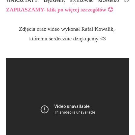
WARSZTATY. Będziemy stylizować krzesełko 🙂
ZAPRASZAMY- klik po więcej szczegółów 🙂
Zdjęcia oraz video wykonał Rafał Kowalik,
któremu serdecznie dziękujemy <3