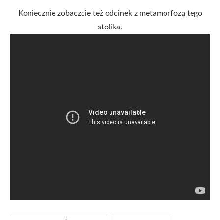
Koniecznie zobaczcie też odcinek z metamorfozą tego
stolika.