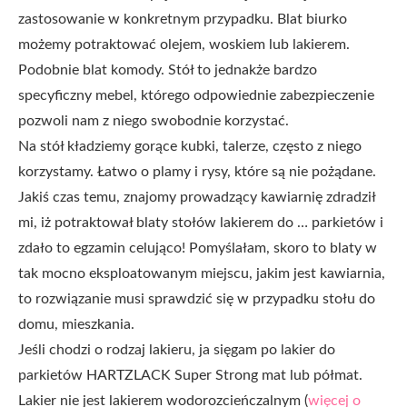
zastosowanie w konkretnym przypadku. Blat biurko
możemy potraktować olejem, woskiem lub lakierem.
Podobnie blat komody. Stół to jednakże bardzo
specyficzny mebel, którego odpowiednie zabezpieczenie
pozwoli nam z niego swobodnie korzystać.
Na stół kładziemy gorące kubki, talerze, często z niego
korzystamy. Łatwo o plamy i rysy, które są nie pożądane.
Jakiś czas temu, znajomy prowadzący kawiarnię zdradził
mi, iż potraktował blaty stołów lakierem do … parkietów i
zdało to egzamin celująco! Pomyślałam, skoro to blaty w
tak mocno eksploatowanym miejscu, jakim jest kawiarnia,
to rozwiązanie musi sprawdzić się w przypadku stołu do
domu, mieszkania.
Jeśli chodzi o rodzaj lakieru, ja sięgam po lakier do
parkietów HARTZLACK Super Strong mat lub półmat.
Lakier nie jest lakierem wodorozcieńczalnym (
więcej o