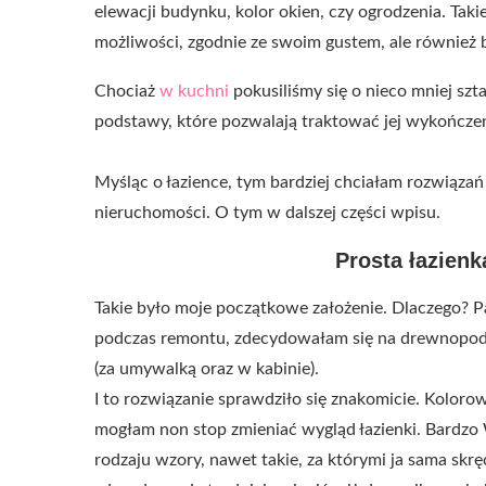
elewacji budynku, kolor okien, czy ogrodzenia. Ta
możliwości, zgodnie ze swoim gustem, ale również
Chociaż
w kuchni
pokusiliśmy się o nieco mniej sz
podstawy, które pozwalają traktować jej wykończe
Myśląc o łazience, tym bardziej chciałam rozwiązań 
nieruchomości. O tym w dalszej części wpisu.
Prosta łazien
Takie było moje początkowe założenie. Dlaczego? Pa
podczas remontu, zdecydowałam się na drewnopodobn
(za umywalką oraz w kabinie).
I to rozwiązanie sprawdziło się znakomicie. Kolor
mogłam non stop zmieniać wygląd łazienki. Bardzo 
rodzaju wzory, nawet takie, za którymi ja sama skręc