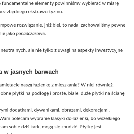
kie fundamentalne elementy powinniśmy wybierać w miarę
 bez zbędnego ekstrawertyzmu.
tampowe rozwiązanie, jniż biel, to nadal zachowaliśmy pewne
nie jako
ponadczasowe.
neutralnych, ale nie tylko z uwagi na aspekty inwestycyjne
ka w jasnych barwach
miętacie naszą łazienkę z mieszkania? W niej również,
e płytki na podłogę i proste, białe, duże płytki na ścianę
owymi dodatkami, dywanikami, obrazami, dekoracjami,
Wam polecam wybranie klasyki do łazienki, bo wszelkiego
am sobie dziś kark, mogą się znudzić. Płytkę jest