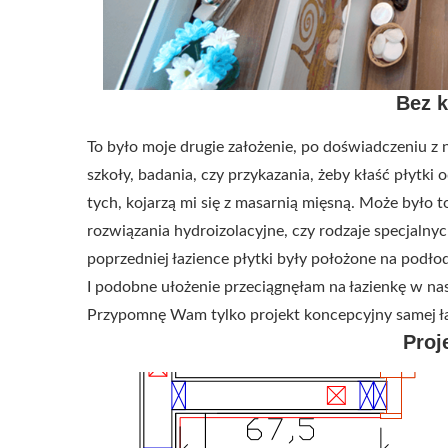
Bez k
To było moje drugie założenie, po doświadczeniu z 
szkoły, badania, czy przykazania, żeby kłaść płytki 
tych, kojarzą mi się z masarnią mięsną. Może było t
rozwiązania hydroizolacyjne, czy rodzaje specjalnyc
poprzedniej łazience płytki były położone na podło
I podobne ułożenie przeciągnęłam na łazienkę w n
Przypomnę Wam tylko projekt koncepcyjny samej ła
Proj