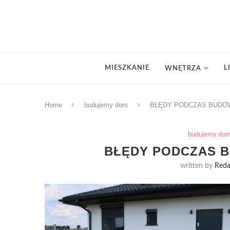
MIESZKANIE
L
WNĘTRZA
Home
budujemy dom
BŁĘDY PODCZAS BUDO
budujemy do
BŁĘDY PODCZAS 
written by
Reda