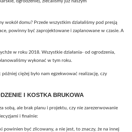
karskie, ogrodzenie), zlecaliśmy już naszym
y wokół domu? Przede wszystkim działaliśmy pod presją
race, powinny być zaprojektowane i zaplanowane w czasie. A
ychże w roku 2018. Wszystkie działania- od ogrodzenia,
, planowaliśmy wykonać w tym roku.
c później ciężej było nam egzekwować realizację, czy
DZENIE I KOSTKA BRUKOWA
za sobą, ale brak planu i projektu, czy nie zarezerwowanie
yzjami i finalnie:
ki powinien być zlicowany, a nie jest, to znaczy, że na innej