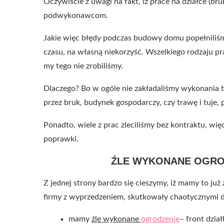
Oczywiście z uwagi na fakt, iż prace na działce (bru
podwykonawcom.
Jakie więc błędy podczas budowy domu popełniliśm
czasu, na własną niekorzyść. Wszelkiego rodzaju p
my tego nie zrobiliśmy.
Dlaczego? Bo w ogóle nie zakładaliśmy wykonania t
przez bruk, budynek gospodarczy, czy trawę i tuje
Ponadto, wiele z prac zleciliśmy bez kontraktu, wię
poprawki.
ŹLE WYKONANE OGRO
Z jednej strony bardzo się cieszymy, iż mamy to już 
firmy z wyprzedzeniem, skutkowały chaotycznymi dec
mamy
źle wykonane
ogrodzenie
– front dział