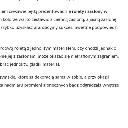
łkiem ciekawie będą prezentować się
rolety i zasłony w
m kolorze warto zestawić z ciemną zasłoną, a jasną zasłonę
b szybko uzyskasz aranżacyjny sukces. Świetne podpowiedzi
ardową roletą z jednolitym materiałem, czy chodzi jednak o
ie jej z zasłonami może okazać się nietrafionym zagraniem.
brać jednolity, gładki materiał.
ymskie, które są dekoracją samą w sobie, a przy okazji
dka nadmiaru promieni słonecznych bądź odgradzają wnętrze