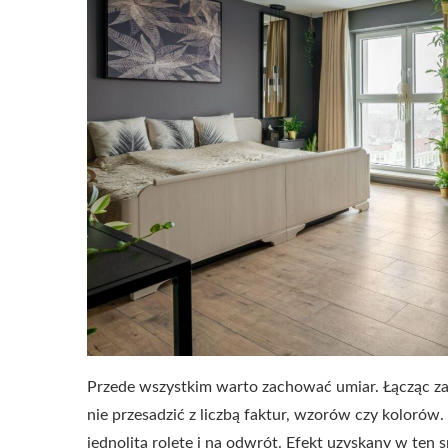
Przede wszystkim warto zachować umiar. Łącząc zasł
nie przesadzić z liczbą faktur, wzorów czy kolorów.
jednolitą roletę i na odwrót. Efekt uzyskany w ten