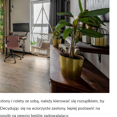
ony i rolety ze sobą, należy kierować się rozsądkiem, by
 Decydując się na wzorzyste zasłony, lepiej postawić na
 sposób na pewno będzie zadowalający.