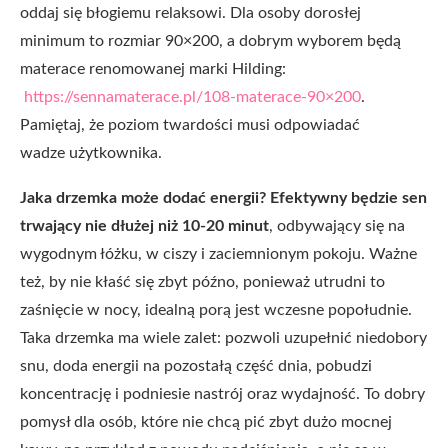
oddaj się błogiemu relaksowi. Dla osoby dorosłej
minimum to rozmiar 90×200, a dobrym wyborem będą
materace renomowanej marki Hilding:
https://sennamaterace.pl/108-materace-90×200
.
Pamiętaj, że poziom twardości musi odpowiadać
wadze użytkownika.
Jaka drzemka może dodać energii? Efektywny będzie sen
trwający nie dłużej niż 10-20 minut
, odbywający się na
wygodnym łóżku, w ciszy i zaciemnionym pokoju. Ważne
też, by nie kłaść się zbyt późno, ponieważ utrudni to
zaśnięcie w nocy, idealną porą jest wczesne popołudnie.
Taka drzemka ma wiele zalet: pozwoli uzupełnić niedobory
snu, doda energii na pozostałą część dnia, pobudzi
koncentrację i podniesie nastrój oraz wydajność. To dobry
pomysł dla osób, które nie chcą pić zbyt dużo mocnej