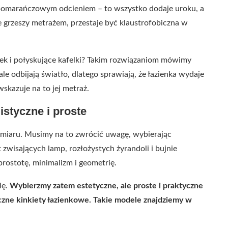
 pomarańczowym odcieniem – to wszystko dodaje uroku, a
ie grzeszy metrażem, przestaje być klaustrofobiczna w
zafek i połyskujące kafelki? Takim rozwiązaniom mówimy
 odbijają światło, dlatego sprawiają, że łazienka wydaje
 wskazuje na to jej metraż.
styczne i proste
admiaru. Musimy na to zwrócić uwagę, wybierając
 zwisających lamp, rozłożystych żyrandoli i bujnie
rostotę, minimalizm i geometrię.
lę.
Wybierzmy zatem estetyczne, ale proste i praktyczne
czne kinkiety łazienkowe. Takie modele znajdziemy w