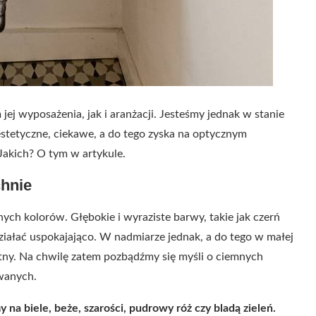
j wyposażenia, jak i aranżacji. Jesteśmy jednak w stanie
estetyczne, ciekawe, a do tego zyska na optycznym
Jakich? O tym w artykule.
chnie
ych kolorów. Głębokie i wyraziste barwy, takie jak czerń
działać uspokajająco. W nadmiarze jednak, a do tego w małej
tny. Na chwilę zatem pozbądźmy się myśli o ciemnych
owanych.
na biele, beże, szarości, pudrowy róż czy bladą zieleń.