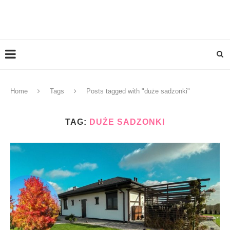
Home
Tags
Posts tagged with "duże sadzonki"
TAG:
DUŻE SADZONKI