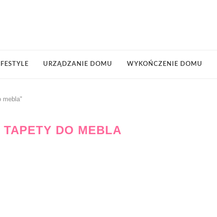
IFESTYLE
URZĄDZANIE DOMU
WYKOŃCZENIE DOMU
o mebla"
E TAPETY DO MEBLA