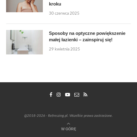
kroku
30 czerwca 2025
Sposoby na optyczne powiększenie
małej łazienki – zainspiruj się!
29 kwietnia 2025
@2018-2026 - Refreszing.pl. Wszelkie prawa zastrzeżone.
W GÓRĘ