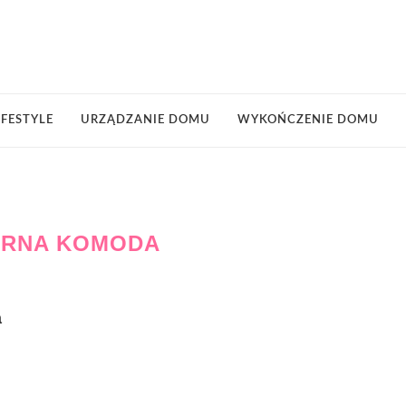
IFESTYLE
URZĄDZANIE DOMU
WYKOŃCZENIE DOMU
ARNA KOMODA
a