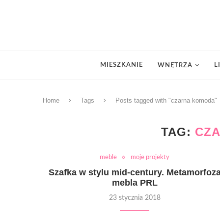
MIESZKANIE
L
WNĘTRZA
Home
Tags
Posts tagged with "czarna komoda"
TAG:
CZ
meble
moje projekty
Szafka w stylu mid-century. Metamorfoz
mebla PRL
23 stycznia 2018