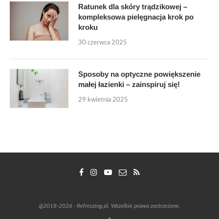
Ratunek dla skóry trądzikowej –
kompleksowa pielęgnacja krok po
kroku
30 czerwca 2025
Sposoby na optyczne powiększenie
małej łazienki – zainspiruj się!
29 kwietnia 2025
@2018-2026 - Refreszing.pl. Wszelkie prawa zastrzeżone.