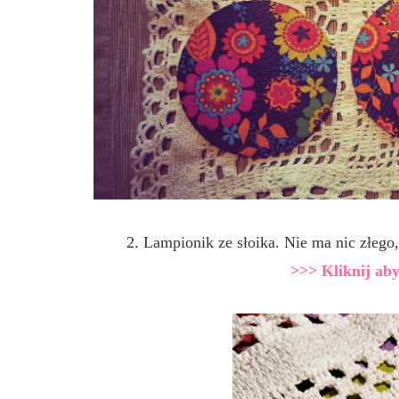
2. Lampionik ze słoika. Nie ma nic złego
>>> Kliknij aby