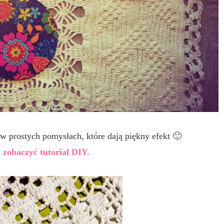
,w prostych pomysłach, które dają piękny efekt 🙂
 zobaczyć tutorial DIY.