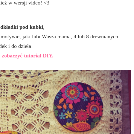
ież w wersji video! <3
odkładki pod kubki,
i motywie, jaki lubi Wasza mama, 4 lub 8 drewnianych
ek i do dzieła!
 zobaczyć tutorial DIY.