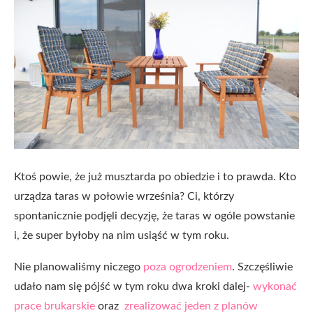
Ktoś powie, że już musztarda po obiedzie i to prawda. Kto
urządza taras w połowie września? Ci, którzy
spontanicznie podjęli decyzję, że taras w ogóle powstanie
i, że super byłoby na nim usiąść w tym roku.
Nie planowaliśmy niczego
poza ogrodzeniem
. Szczęśliwie
udało nam się pójść w tym roku dwa kroki dalej-
wykonać
prace brukarskie
oraz
zrealizować jeden z planów