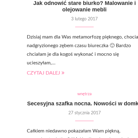
Jak odnowić stare biurko? Malowanie i
olejowanie mebli
3 lutego 2017
Dzisiaj mam dla Was metamorfozę pięknego, choci
nadgryzionego zębem czasu biureczka 🙂 Bardzo
chciałam je dla kogoś wykonać i mocno się
ucieszyłam,…
CZYTAJ DALEJ
wnętrza
Secesyjna szafka nocna. Nowości w dom
27 stycznia 2017
Całkiem niedawno pokazałam Wam piękną,