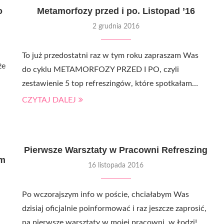
o
Metamorfozy przed i po. Listopad ’16
2 grudnia 2016
To już przedostatni raz w tym roku zapraszam Was
że
do cyklu METAMORFOZY PRZED I PO, czyli
zestawienie 5 top refreszingów, które spotkałam…
CZYTAJ DALEJ
Pierwsze Warsztaty w Pracowni Refreszing
em
16 listopada 2016
Po wczorajszym info w poście, chciałabym Was
dzisiaj oficjalnie poinformować i raz jeszcze zaprosić,
na pierwsze warsztaty w mojej pracowni, w Łodzi!…